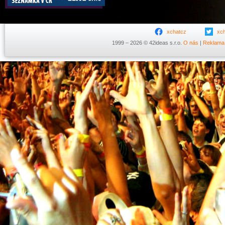
xchatcz
xc
1999 – 2026 © 42ideas s.r.o.
O nás
|
Reklama