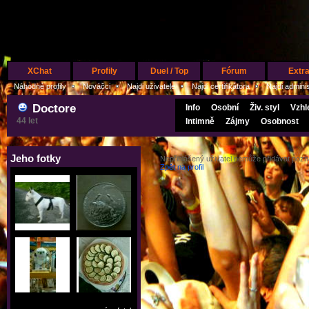
XChat
Profily
Duel / Top
Fórum
Extr
Náhodné profily
Nováčci
Najdi uživatele
Najdi certifikátora
Najdi admini
Doctore
Info
Osobní
Živ. styl
Vzhl
44 let
Intimně
Zájmy
Osobnost
Jeho fotky
Nepřihlášený uživatel nemůže přidávat poz
Zpět na profil