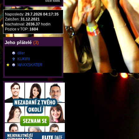
více fotek
Naposledy:
29.7.2026 04:17:35
Založen:
31.12.2021
Nachatoval:
2036.37
hodin
Pozice v TOP:
1604
Jeho
přátelé
(3)
dller
KUKIRI
MAXXSKATER