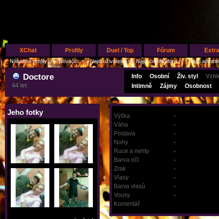
XChat
Profily
Duel / Top
Fórum
Extr
Náhodné profily
Nováčci
Najdi uživatele
Najdi certifikátora
Najdi admini
Doctore
Info
Osobní
Živ. styl
Vzhl
44 let
Intimně
Zájmy
Osobnost
Jeho fotky
Výška
-
Váha
-
Postava
-
Nohy
-
Ruce a nehty
-
Barva očí
-
Zrak
-
Vlasy
-
Barva vlasů
-
Vousy
-
Komentář