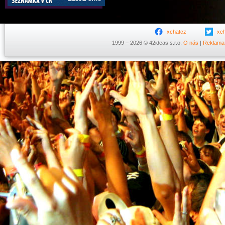
xchatcz
xc
1999 – 2026 © 42ideas s.r.o.
O nás
|
Reklama