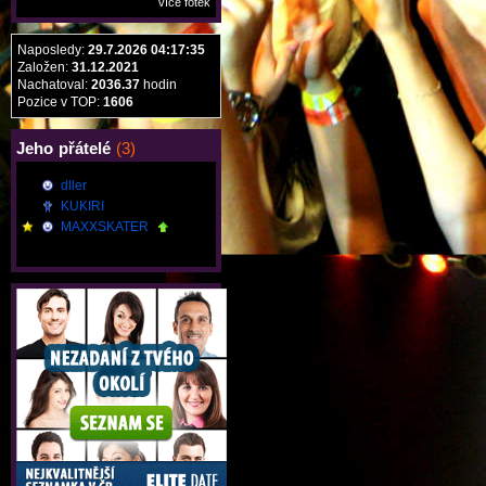
více fotek
Naposledy:
29.7.2026 04:17:35
Založen:
31.12.2021
Nachatoval:
2036.37
hodin
Pozice v TOP:
1606
Jeho
přátelé
(3)
dller
KUKIRI
MAXXSKATER