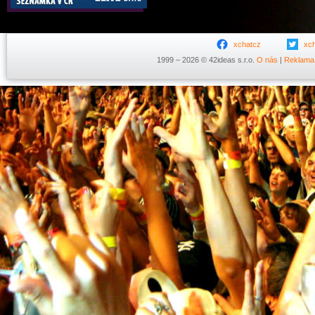
xchatcz
xc
1999 – 2026 © 42ideas s.r.o.
O nás
|
Reklama