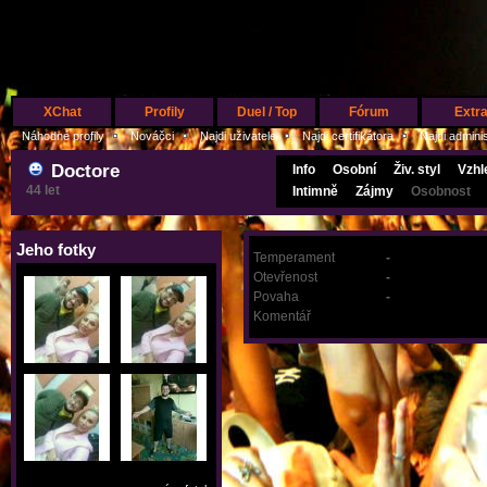
XChat
Profily
Duel / Top
Fórum
Extr
Náhodné profily
Nováčci
Najdi uživatele
Najdi certifikátora
Najdi admini
Doctore
Info
Osobní
Živ. styl
Vzhl
44 let
Intimně
Zájmy
Osobnost
Jeho fotky
Temperament
-
Otevřenost
-
Povaha
-
Komentář