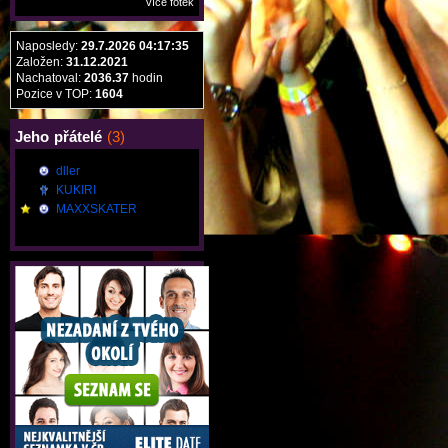
více fotek
Naposledy:
29.7.2026 04:17:35
Založen:
31.12.2021
Nachatoval:
2036.37
hodin
Pozice v TOP:
1604
Jeho
přátelé
(3)
dller
KUKIRI
MAXXSKATER