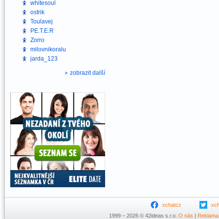
whitesoul
ostrik
Toulavej
PE.T.E.R
Zorro
milovnikoralu
jarda_123
zobrazit další
xchatcz
xc
1999 – 2026 © 42ideas s.r.o.
O nás
|
Reklama