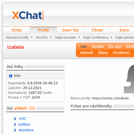
XChat
Profily
Duel / Top
Fórum
Extra
Náhodné profily
Nováčci
Najdi uživatele
Najdi certifikátora
Najdi admini
izabela
Info
Osobní
Živ. styl
Vzhl
Intimně
Zájmy
Osobnost
Její fotky
Info
Naposledy:
6.8.2026 20:46:13
Založen:
29.12.2021
Nachatoval:
1467.02
hodin
Pozice v TOP:
2470
Adresa profilu:
https://xchat.cz/izabela
Vzkaz pro návštěvníky
Její
přátelé
(26)
VVD
byllben
skyisblue