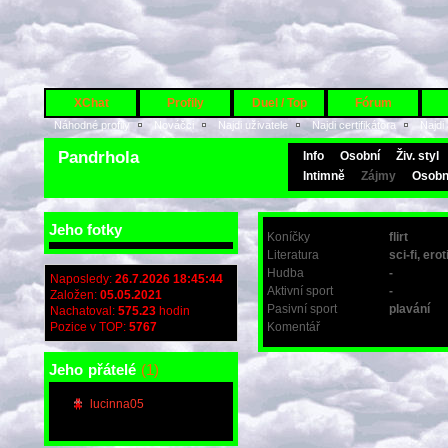
XChat
Profily
Duel / Top
Fórum
Náhodné profily
Nováčci
Najdi uživatele
Najdi certifikátora
Najdi
Pandrhola
Info
Osobní
Živ. styl
Intimně
Zájmy
Osobn
Jeho fotky
Koníčky
flirt
Literatura
sci-fi, ero
Hudba
-
Naposledy:
26.7.2026 18:45:44
Aktivní sport
-
Založen:
05.05.2021
Pasivní sport
plavání
Nachatoval:
575.23
hodin
Pozice v TOP:
5767
Komentář
Jeho
přátelé
(1)
lucinna05