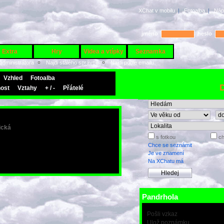
XChat v mobilu
|
Fotoalba
|
Náp
jméno
heslo
Extra
Hry
Videa a vtípky
Seznamka
 administrátora
Najdi stálého správce
Najdi podle emailu
Vzhled
Fotoalba
D
ost
Vztahy
+ / -
Přátelé
tická
s fotkou
ch
Chce se seznámit
Je ve znamení
Na XChatu má
Pandrhola
Pošli vzkaz
Ulož poznámku