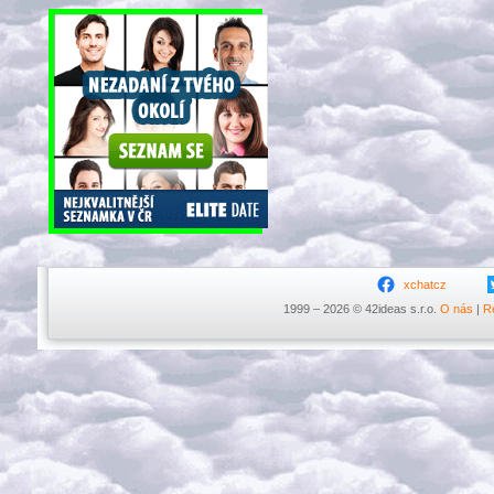
xchatcz
1999 – 2026 © 42ideas s.r.o.
O nás
|
R