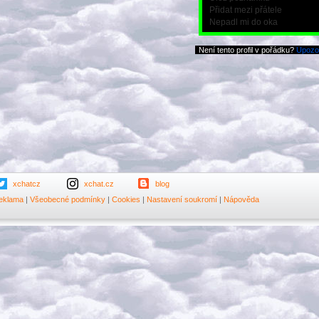
Přidat mezi přátele
Nepadl mi do oka
Není tento profil v pořádku?
Upozor
xchatcz
xchat.cz
blog
eklama
|
Všeobecné podmínky
|
Cookies
|
Nastavení soukromí
|
Nápověda