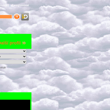
ověda
|
Zaregistrovat
alší profil
atuje