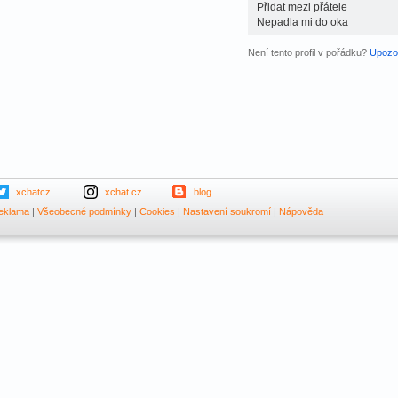
Přidat mezi přátele
Nepadla mi do oka
Není tento profil v pořádku?
Upozor
xchatcz
xchat.cz
blog
eklama
|
Všeobecné podmínky
|
Cookies
|
Nastavení soukromí
|
Nápověda