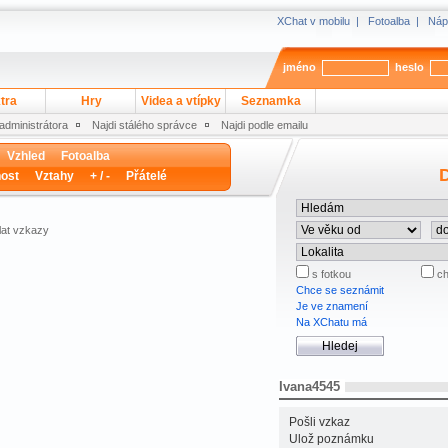
XChat v mobilu
|
Fotoalba
|
Náp
jméno
heslo
tra
Hry
Videa a vtípky
Seznamka
 administrátora
Najdi stálého správce
Najdi podle emailu
Vzhled
Fotoalba
D
ost
Vztahy
+ / -
Přátelé
lat vzkazy
s fotkou
ch
Chce se seznámit
Je ve znamení
Na XChatu má
Ivana4545
Pošli vzkaz
Ulož poznámku