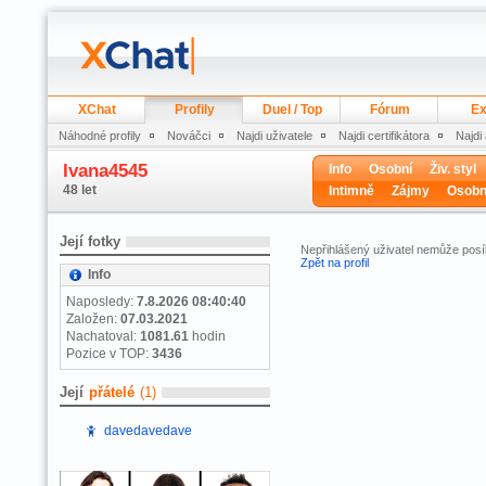
XChat
Profily
Duel / Top
Fórum
Ex
Náhodné profily
Nováčci
Najdi uživatele
Najdi certifikátora
Najdi
Ivana4545
Info
Osobní
Živ. styl
48 let
Intimně
Zájmy
Osobn
Její fotky
Nepřihlášený uživatel nemůže posí
Zpět na profil
Info
Naposledy:
7.8.2026 08:40:40
Založen:
07.03.2021
Nachatoval:
1081.61
hodin
Pozice v TOP:
3436
Její
přátelé
(1)
davedavedave