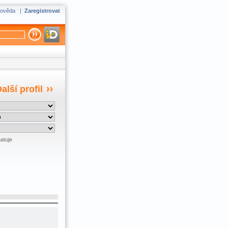
ověda
|
Zaregistrovat
alší profil
atuje