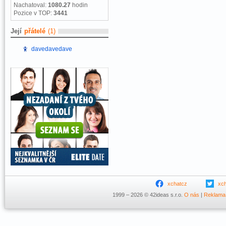
Nachatoval:
1080.27
hodin
Pozice v TOP:
3441
Její
přátelé
(1)
davedavedave
xchatcz
xc
1999 – 2026 © 42ideas s.r.o.
O nás
|
Reklama