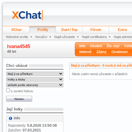
XChat
Profily
Duel / Top
Fórum
Extra
Náhodné profily
Nováčci
Najdi uživatele
Najdi certifikátora
Najdi admini
Ivana4545
Info
Osobní
Živ. styl
Vzhl
48 let
Intimně
Zájmy
Osobnost
Chci ukázat
Mají ji za přítelkyni - 0 osob ji má za pří
Nikdo zatím nemá uživatele v přátelích.
s osobní fotkou
Její fotky
Info
Naposledy:
5.8.2026 13:50:38
Založen:
07.03.2021