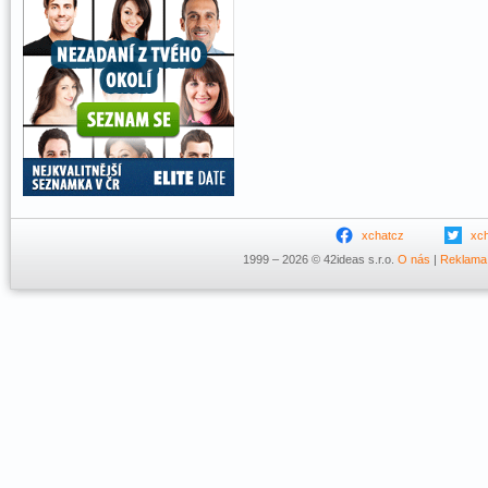
xchatcz
xc
1999 – 2026 © 42ideas s.r.o.
O nás
|
Reklama