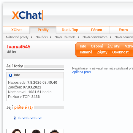
XChat
Profily
Duel / Top
Fórum
Extra
Náhodné profily
Nováčci
Najdi uživatele
Najdi certifikátora
Najdi admini
Ivana4545
Info
Osobní
Živ. styl
Vzhl
48 let
Intimně
Zájmy
Osobnost
Její fotky
Nepřihlášený uživatel nemůže přidávat přá
Zpět na profil
Info
Naposledy:
7.8.2026 08:40:40
Založen:
07.03.2021
Nachatoval:
1081.61
hodin
Pozice v TOP:
3436
Její
přátelé
(1)
davedavedave