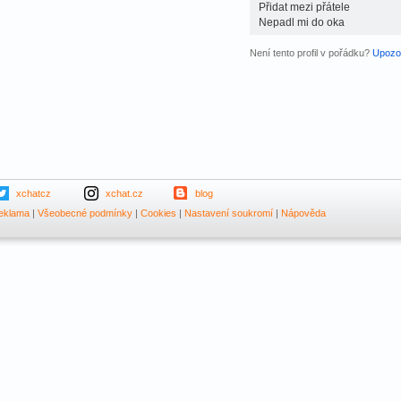
Přidat mezi přátele
Nepadl mi do oka
Není tento profil v pořádku?
Upozor
xchatcz
xchat.cz
blog
eklama
|
Všeobecné podmínky
|
Cookies
|
Nastavení soukromí
|
Nápověda