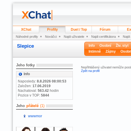
XChat
Profily
Duel / Top
Fórum
Ex
Náhodné profily
Nováčci
Najdi uživatele
Najdi certifikátora
Najdi
Slepice
Info
Osobní
Živ. styl
Intimně
Zájmy
Osobn
Jeho fotky
Nepřihlášený uživatel nemůže posla
Zpět na profil
Info
Naposledy:
8.8.2026 08:00:53
Založen:
17.06.2019
Nachatoval:
563.42
hodin
Pozice v TOP:
5844
Jeho
přátelé
(1)
wwwmor