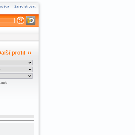
ověda
|
Zaregistrovat
alší profil
atuje