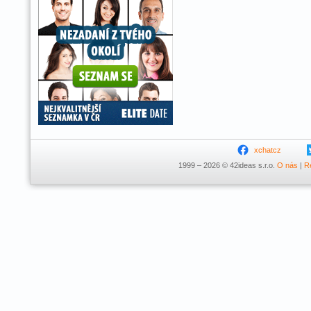
xchatcz
1999 – 2026 © 42ideas s.r.o.
O nás
|
R