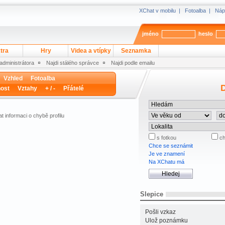
XChat v mobilu
|
Fotoalba
|
Náp
jméno
heslo
tra
Hry
Videa a vtípky
Seznamka
 administrátora
Najdi stálého správce
Najdi podle emailu
Vzhled
Fotoalba
D
ost
Vztahy
+ / -
Přátelé
t informaci o chybě profilu
s fotkou
ch
Chce se seznámit
Je ve znamení
Na XChatu má
Slepice
Pošli vzkaz
Ulož poznámku