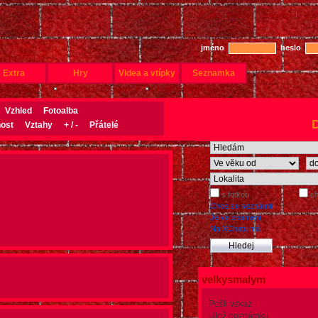
XChat v mobilu
|
Fotoalba
|
Náp
jméno
heslo
Extra
Hry
Videa a vtípky
Seznamka
 administrátora
Najdi stálého správce
Najdi podle emailu
Vzhled
Fotoalba
D
ost
Vztahy
+ / -
Přátelé
s fotkou
ch
Chce se seznámit
Je ve znamení
Na XChatu má
velkysmalym
Pošli vzkaz
Ulož poznámku