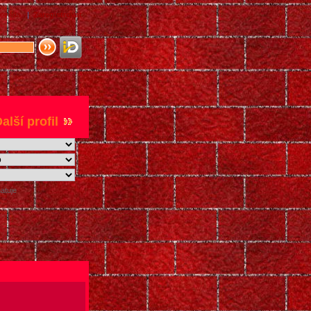
ověda
|
Zaregistrovat
alší profil
atuje