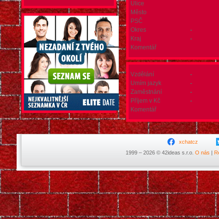
Ulice
Město
PSČ
Okres
-
Kraj
-
Komentář
Vzdělání
-
Umím jazyk
-
Zaměstnání
-
Příjem v Kč
-
Komentář
xchatcz
1999 – 2026 © 42ideas s.r.o.
O nás
|
R