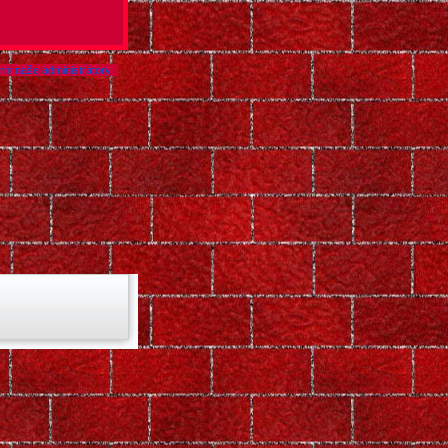
ni naše administrátory
.