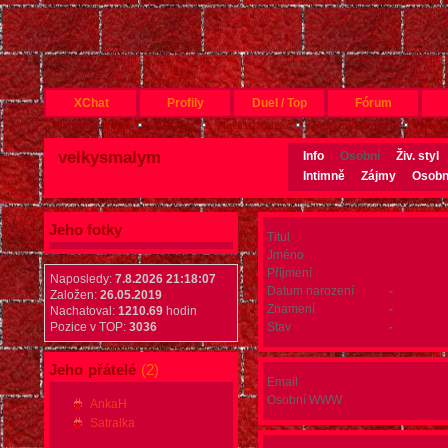
XChat
Profily
Duel / Top
Fórum
Náhodné profily
Nováčci
Najdi uživatele
Najdi certifikátora
Najdi
velkysmalym
Info
Osobní
Živ. styl
Intimně
Zájmy
Osobn
Jeho fotky
Titul
Jméno
Příjmení
Naposledy:
7.8.2026 21:18:07
Datum narození
-
Založen:
26.05.2019
Znamení
-
Nachatoval:
1210.69
hodin
Pozice v TOP:
3036
Stav
-
Jeho
přátelé
(2)
Email
Osobní WWW
AnkaH
Satralka