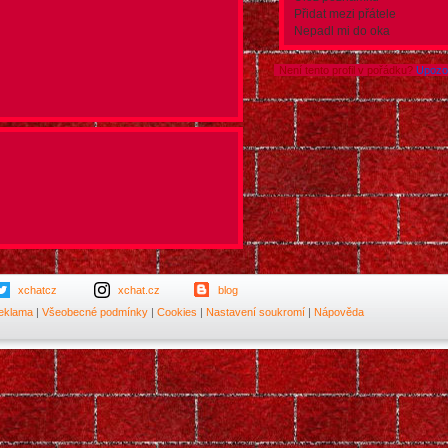
Přidat mezi přátele
Nepadl mi do oka
Není tento profil v pořádku?
Upozor
xchatcz
xchat.cz
blog
eklama
|
Všeobecné podmínky
|
Cookies
|
Nastavení soukromí
|
Nápověda