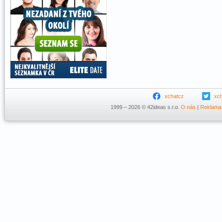
xchatcz
xc
1999 – 2026 © 42ideas s.r.o.
O nás
|
Reklama