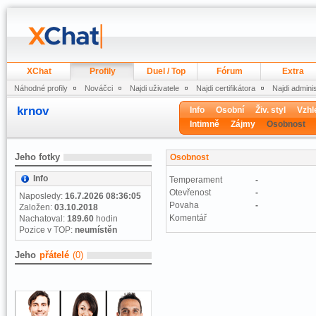
XChat
Profily
Duel / Top
Fórum
Extra
Náhodné profily
Nováčci
Najdi uživatele
Najdi certifikátora
Najdi admini
krnov
Info
Osobní
Živ. styl
Vzhl
Intimně
Zájmy
Osobnost
Jeho fotky
Osobnost
Info
Temperament
-
Otevřenost
-
Naposledy:
16.7.2026 08:36:05
Povaha
-
Založen:
03.10.2018
Komentář
Nachatoval:
189.60
hodin
Pozice v TOP:
neumístěn
Jeho
přátelé
(0)