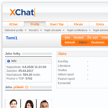
XChat
Profily
Duel / Top
Fórum
Extra
Náhodné profily
Nováčci
Najdi uživatele
Najdi certifikátora
Najdi admini
Tomi1
Info
Osobní
Živ. styl
Vzhl
Intimně
Zájmy
Osobnost
Jeho fotky
Zájmy
Info
Koníčky
-
Literatura
-
Naposledy:
4.8.2026 11:21:04
Hudba
-
Založen:
05.04.2017
Aktivní sport
-
Nachatoval:
584.26
hodin
Pozice v TOP:
5702
Pasivní sport
-
Komentář
Jeho
přátelé
(0)