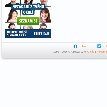
xchatcz
xc
1999 – 2026 © 42ideas s.r.o.
O nás
|
Reklama