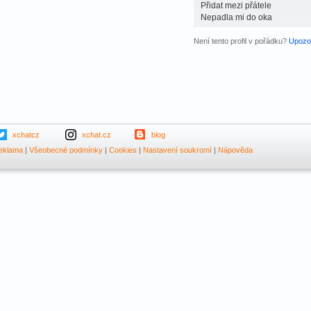
Přidat mezi přátele
Nepadla mi do oka
Není tento profil v pořádku?
Upozor
xchatcz
xchat.cz
blog
eklama
|
Všeobecné podmínky
|
Cookies
|
Nastavení soukromí
|
Nápověda