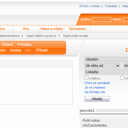
XChat v mobilu
|
Fotoalba
|
Náp
jméno
heslo
tra
Hry
Videa a vtípky
Seznamka
 administrátora
Najdi stálého správce
Najdi podle emailu
Vzhled
Fotoalba
D
ost
Vztahy
+ / -
Přátelé
s fotkou
ch
Chce se seznámit
Je ve znamení
Na XChatu má
jancule1
Pošli vzkaz
Ulož poznámku