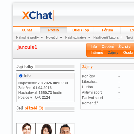
XChat
Profily
Duel / Top
Fórum
Ex
Náhodné profily
Nováčci
Najdi uživatele
Najdi certifikátora
Najdi
jancule1
Info
Osobní
Živ. styl
Intimně
Zájmy
Osobn
Její fotky
Zájmy
Info
Koníčky
-
Literatura
-
Naposledy:
7.8.2026 00:03:30
Hudba
-
Založen:
01.04.2016
Aktivní sport
-
Nachatoval:
1650.73
hodin
Pozice v TOP:
2124
Pasivní sport
-
Komentář
Její
přátelé
(0)