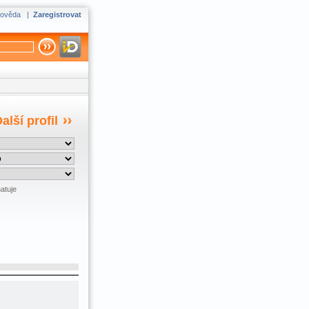
ověda
|
Zaregistrovat
alší profil
atuje