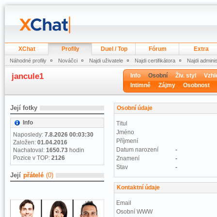
XChat
Profily
Duel / Top
Fórum
Extra
Náhodné profily
Nováčci
Najdi uživatele
Najdi certifikátora
Najdi admini
jancule1
Info
Osobní
Živ. styl
Vzhl
Intimně
Zájmy
Osobnost
Její fotky
Osobní údaje
Info
Titul
Jméno
Naposledy:
7.8.2026 00:03:30
Příjmení
Založen:
01.04.2016
Datum narození
-
Nachatoval:
1650.73
hodin
Pozice v TOP:
2126
Znamení
-
Stav
-
Její
přátelé
(0)
Kontaktní údaje
Email
Osobní WWW