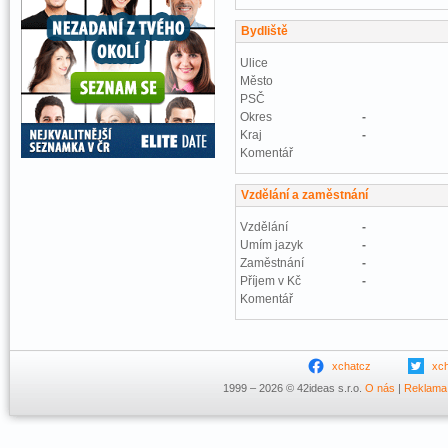
Bydliště
Ulice
Město
PSČ
Okres
-
Kraj
-
Komentář
Vzdělání a zaměstnání
Vzdělání
-
Umím jazyk
-
Zaměstnání
-
Příjem v Kč
-
Komentář
xchatcz
xc
1999 – 2026 © 42ideas s.r.o.
O nás
|
Reklama