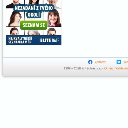
xchatcz
xc
1999 – 2026 © 42ideas s.r.o.
O nás
|
Reklama