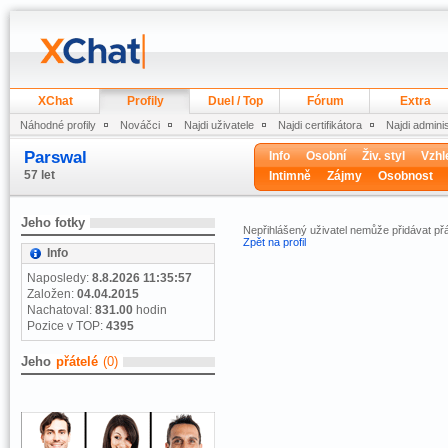
XChat
Profily
Duel / Top
Fórum
Extra
Náhodné profily
Nováčci
Najdi uživatele
Najdi certifikátora
Najdi admini
Parswal
Info
Osobní
Živ. styl
Vzhl
57 let
Intimně
Zájmy
Osobnost
Jeho fotky
Nepřihlášený uživatel nemůže přidávat přá
Zpět na profil
Info
Naposledy:
8.8.2026 11:35:57
Založen:
04.04.2015
Nachatoval:
831.00
hodin
Pozice v TOP:
4395
Jeho
přátelé
(0)