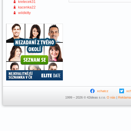
kretecek31
kacenka22
wildkitty
xchatcz
xc
1999 – 2026 © 42ideas s.r.o.
O nás
|
Reklama