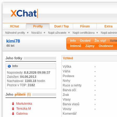
XChat
Profily
Duel / Top
Fórum
Extra
Náhodné profily
Nováčci
Najdi uživatele
Najdi certifikátora
Najdi admini
kimi78
Info
Osobní
Živ. styl
Vzhl
46 let
Intimně
Zájmy
Osobnost
Jeho fotky
Vzhled
Info
Výška
-
Váha
-
Naposledy:
8.8.2026 09:06:37
Postava
-
Založen:
04.06.2013
Nohy
-
Nachatoval:
1160.18
hodin
Pozice v TOP:
3182
Ruce a nehty
-
Barva očí
-
Jeho
přátelé
(6)
Zrak
-
Vlasy
-
Martulenka
Barva vlasů
-
Terezka.M
Vousy
-
Gabrina
Komentář