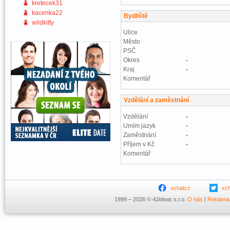
kretecek31
kacenka22
Bydliště
wildkitty
Ulice
Město
PSČ
Okres
-
Kraj
-
Komentář
Vzdělání a zaměstnání
Vzdělání
-
Umím jazyk
-
Zaměstnání
-
Příjem v Kč
-
Komentář
xchatcz
xc
1999 – 2026 © 42ideas s.r.o.
O nás
|
Reklama