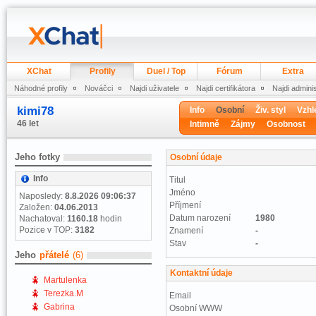
XChat
Profily
Duel / Top
Fórum
Extra
Náhodné profily
Nováčci
Najdi uživatele
Najdi certifikátora
Najdi admini
kimi78
Info
Osobní
Živ. styl
Vzhl
46 let
Intimně
Zájmy
Osobnost
Jeho fotky
Osobní údaje
Info
Titul
Jméno
Naposledy:
8.8.2026 09:06:37
Příjmení
Založen:
04.06.2013
Datum narození
1980
Nachatoval:
1160.18
hodin
Pozice v TOP:
3182
Znamení
-
Stav
-
Jeho
přátelé
(6)
Kontaktní údaje
Martulenka
Terezka.M
Email
Gabrina
Osobní WWW