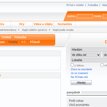
XChat v mobilu
|
Fotoalba
|
Náp
jméno
heslo
tra
Hry
Videa a vtípky
Seznamka
 administrátora
Najdi stálého správce
Najdi podle emailu
Vzhled
Fotoalba
D
ost
Vztahy
+ / -
Přátelé
s fotkou
ch
Chce se seznámit
Je ve znamení
k
Na XChatu má
panjabek
Pošli vzkaz
Ulož poznámku