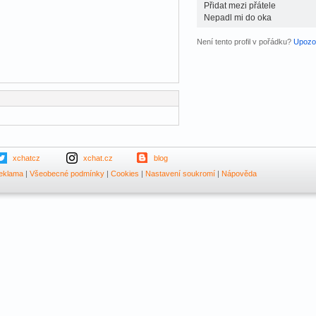
Přidat mezi přátele
Nepadl mi do oka
Není tento profil v pořádku?
Upozor
xchatcz
xchat.cz
blog
eklama
|
Všeobecné podmínky
|
Cookies
|
Nastavení soukromí
|
Nápověda