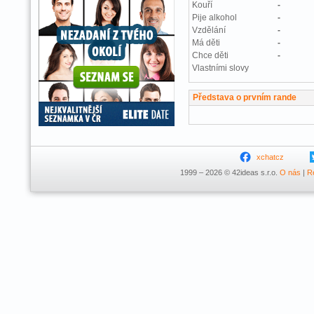
Kouří
-
Pije alkohol
-
Vzdělání
-
Má děti
-
Chce děti
-
Vlastními slovy
Představa o prvním rande
xchatcz
1999 – 2026 © 42ideas s.r.o.
O nás
|
R