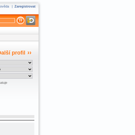
ověda
|
Zaregistrovat
alší profil
atuje