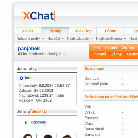
XChat
Profily
Duel / Top
Fórum
Ex
Náhodné profily
Nováčci
Najdi uživatele
Najdi certifikátora
Najdi
panjabek
Info
Osobní
Živ. styl
43 let
, Královehradecký kraj
Intimně
Zájmy
Osobn
Jeho fotky
Seznámení
Info
Rád bych
-
Aktuálně jsem
-
Naposledy:
6.8.2026 06:51:37
Založen:
26.09.2012
Nachatoval:
1239.24
hodin
Požadavky na ideální protějše
Pozice v TOP:
2962
Věk
-
Jeho
přátelé
(1)
Výška
-
Postava
-
Rickybold
Vlasy
-
Barva vlasů
-
Barva očí
-