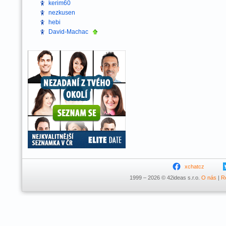
kerim60
nezkusen
hebi
David-Machac
xchatcz
1999 – 2026 © 42ideas s.r.o.
O nás
|
R