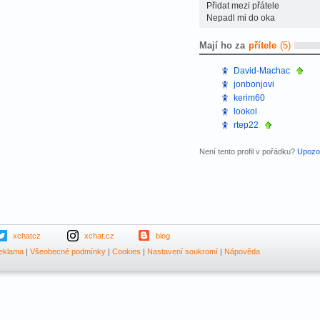
Přidat mezi přátele
Nepadl mi do oka
Mají ho za
přítele
(5)
David-Machac
jonbonjovi
kerim60
lookol
rtep22
Není tento profil v pořádku?
Upozor
xchatcz
xchat.cz
blog
eklama
|
Všeobecné podmínky
|
Cookies
|
Nastavení soukromí
|
Nápověda