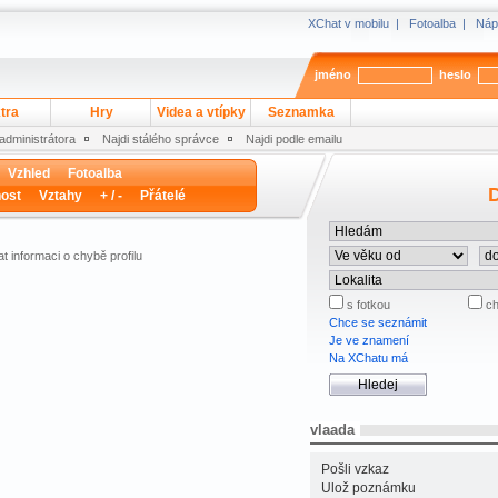
XChat v mobilu
|
Fotoalba
|
Náp
jméno
heslo
tra
Hry
Videa a vtípky
Seznamka
 administrátora
Najdi stálého správce
Najdi podle emailu
Vzhled
Fotoalba
D
ost
Vztahy
+ / -
Přátelé
t informaci o chybě profilu
s fotkou
ch
Chce se seznámit
Je ve znamení
Na XChatu má
vlaada
Pošli vzkaz
Ulož poznámku