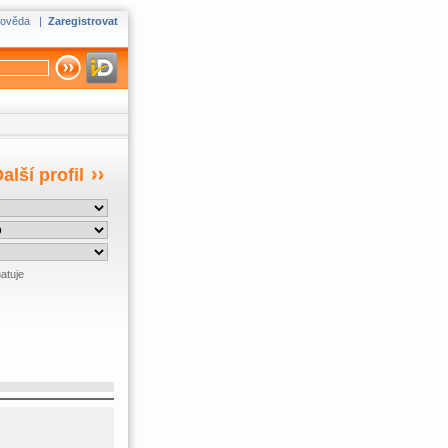
ověda
|
Zaregistrovat
alší profil
atuje