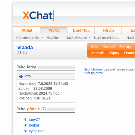
XChat
Profily
Duel / Top
Fórum
Ex
Náhodné profily
Nováčci
Najdi uživatele
Najdi certifikátora
Najdi
vlaada
Info
Osobní
Živ. styl
41 let
Intimně
Zájmy
Osobn
Jeho fotky
Nepřihlášený uživatel nemůže posla
Zpět na profil
Info
Naposledy:
7.8.2026 11:54:43
Založen:
23.08.2009
Nachatoval:
2024.75
hodin
Pozice v TOP:
1621
Jeho
přátelé
(7)
jany27
lookol
vymazlen