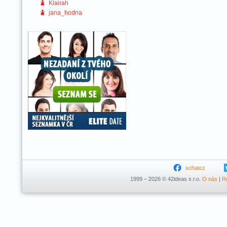
Klairah
jana_hodna
xchatcz
1999 – 2026 © 42ideas s.r.o.
O nás
|
R