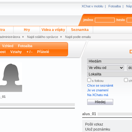
XChat v mobilu
|
Fotoalba
|
Náp
jméno
heslo
tra
Hry
Videa a vtípky
Seznamka
 administrátora
Najdi stálého správce
Najdi podle emailu
Vzhled
Fotoalba
D
ost
Vztahy
+ / -
Přátelé
s fotkou
ch
Chce se seznámit
Je ve znamení
Na XChatu má
s_01
alus_01
Pošli vzkaz
Ulož poznámku