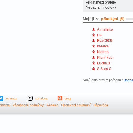
Přidat mezi přátele
Nepadla mi do oka
Mají ji za
přítelkyni
(8)
A.malinka
Ela
EvaC909
kamika1
Klairah
Klarinkabi
Luctuc3
S.Sara.S
Není tento profil v pořádku?
Upozor
xchatcz
xchat.cz
blog
eklama
|
Všeobecné podmínky
|
Cookies
|
Nastavení soukromí
|
Nápověda