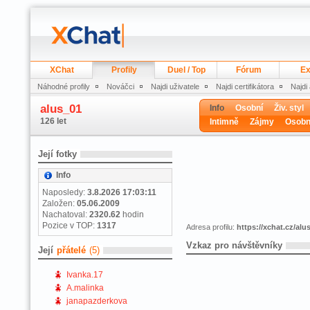
XChat
Profily
Duel / Top
Fórum
Ex
Náhodné profily
Nováčci
Najdi uživatele
Najdi certifikátora
Najdi
alus_01
Info
Osobní
Živ. styl
126 let
Intimně
Zájmy
Osobn
Její fotky
Info
Naposledy:
3.8.2026 17:03:11
Založen:
05.06.2009
Nachatoval:
2320.62
hodin
Pozice v TOP:
1317
Adresa profilu:
https://xchat.cz/alu
Vzkaz pro návštěvníky
Její
přátelé
(5)
Ivanka.17
A.malinka
janapazderkova