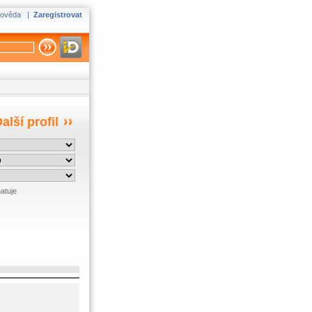
ověda
|
Zaregistrovat
alší profil
atuje