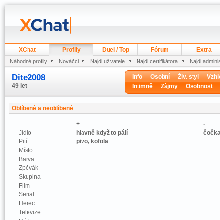
XChat
Profily
Duel / Top
Fórum
Extra
Náhodné profily
Nováčci
Najdi uživatele
Najdi certifikátora
Najdi admini
Dite2008
Info
Osobní
Živ. styl
Vzhl
49 let
Intimně
Zájmy
Osobnost
Oblíbené a neoblíbené
+
-
Jídlo
hlavně když to pálí
čočk
Pití
pivo, kofola
Místo
Barva
Zpěvák
Skupina
Film
Seriál
Herec
Televize