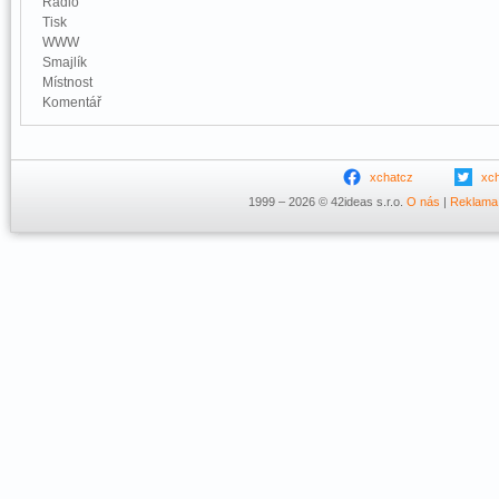
Rádio
Tisk
WWW
Smajlík
Místnost
Komentář
xchatcz
xc
1999 – 2026 © 42ideas s.r.o.
O nás
|
Reklama