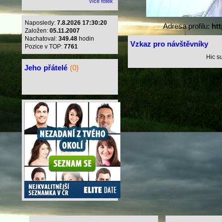
více fotek
Naposledy:
7.8.2026 17:30:20
Adresa profilu:
htt
Založen:
05.11.2007
Nachatoval:
349.48
hodin
Vzkaz pro návštěvníky
Pozice v TOP:
7761
Hic su
Jeho
přátelé
(0)