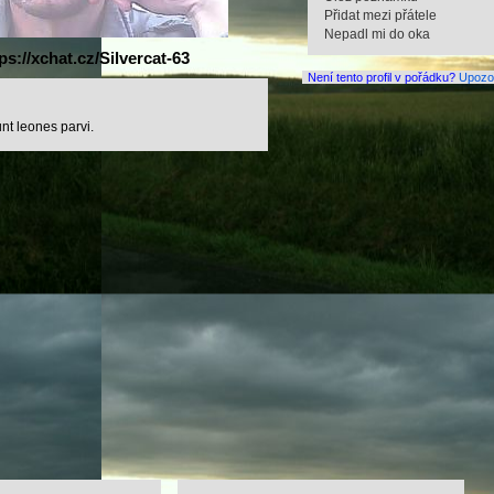
Přidat mezi přátele
Nepadl mi do oka
ps://xchat.cz/Silvercat-63
Není tento profil v pořádku?
Upozor
nt leones parvi.