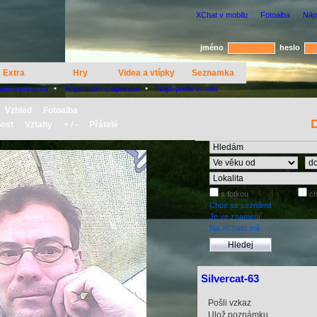
XChat v mobilu
|
Fotoalba
|
Náp
jméno
heslo
Extra
Hry
Videa a vtípky
Seznamka
 administrátora
Najdi stálého správce
Najdi podle emailu
Vzhled
Fotoalba
D
ost
Vztahy
+ / -
Přátelé
s fotkou
ch
Chce se seznámit
Je ve znamení
Na XChatu má
Silvercat-63
Pošli vzkaz
Ulož poznámku