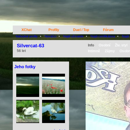
XChat
Profily
Duel / Top
Fórum
Náhodné profily
Nováčci
Najdi uživatele
Najdi certifikátora
Najdi
Silvercat-63
Info
Osobní
Živ. styl
56 let
Intimně
Zájmy
Osobn
Jeho fotky