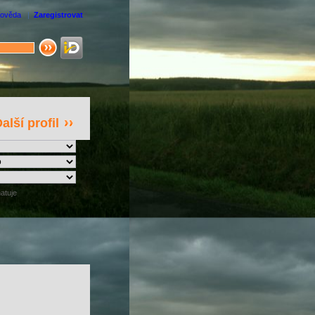
ověda
|
Zaregistrovat
alší profil
atuje