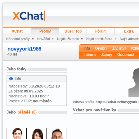
XChat
Profily
Duel / Top
Fórum
Extra
Náhodné profily
Nováčci
Najdi uživatele
Najdi certifikátora
Najdi admini
novyyork1986
Info
Osobní
Živ. styl
Vzhl
40 let
Intimně
Zájmy
Osobnost
Jeho fotky
Info
Naposledy:
3.8.2026 03:12:10
Založen:
09.09.2025
Nachatoval:
18.83
hodin
Pozice v TOP:
neumístěn
Adresa profilu:
https://xchat.cz/novyyork
Vzkaz pro návštěvníky
Jeho
přátelé
(0)