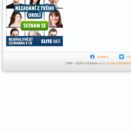
xchatcz
xc
1999 – 2026 © 42ideas s.r.o.
O nás
|
Reklama