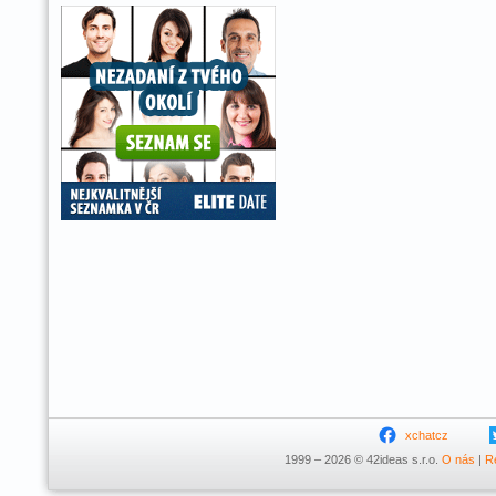
xchatcz
1999 – 2026 © 42ideas s.r.o.
O nás
|
R