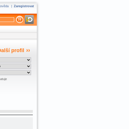
ověda
|
Zaregistrovat
alší profil
atuje