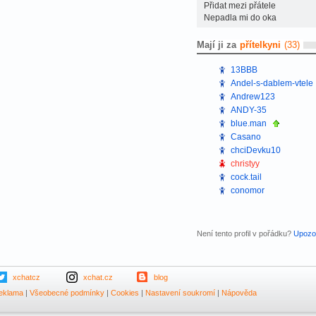
Přidat mezi přátele
Nepadla mi do oka
Mají ji za
přítelkyni
(33)
13BBB
Andel-s-dablem-vtele
Andrew123
ANDY-35
blue.man
Casano
chciDevku10
christyy
cock.tail
conomor
Není tento profil v pořádku?
Upozor
xchatcz
xchat.cz
blog
eklama
|
Všeobecné podmínky
|
Cookies
|
Nastavení soukromí
|
Nápověda