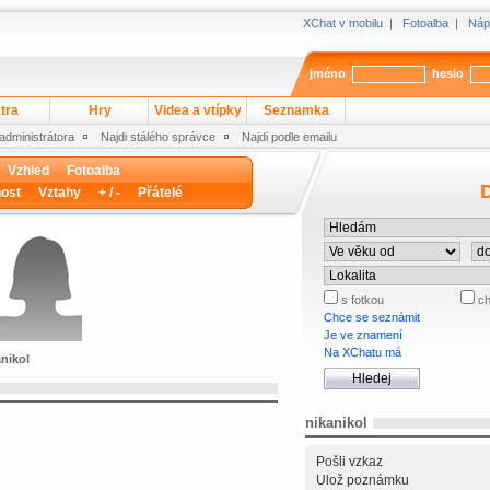
XChat v mobilu
|
Fotoalba
|
Náp
jméno
heslo
tra
Hry
Videa a vtípky
Seznamka
 administrátora
Najdi stálého správce
Najdi podle emailu
Vzhled
Fotoalba
D
ost
Vztahy
+ / -
Přátelé
s fotkou
ch
Chce se seznámit
Je ve znamení
Na XChatu má
anikol
nikanikol
Pošli vzkaz
Ulož poznámku