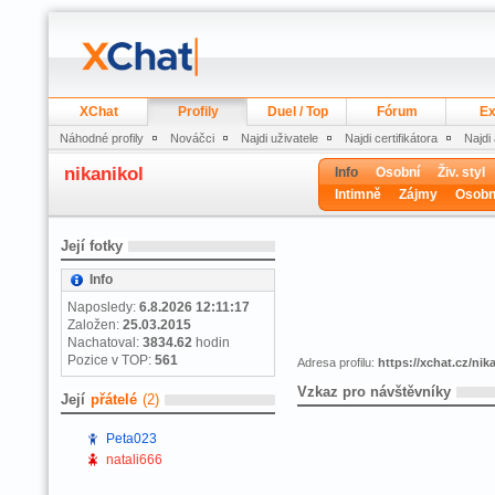
XChat
Profily
Duel / Top
Fórum
Ex
Náhodné profily
Nováčci
Najdi uživatele
Najdi certifikátora
Najdi
nikanikol
Info
Osobní
Živ. styl
Intimně
Zájmy
Osobn
Její fotky
Info
Naposledy:
6.8.2026 12:11:17
Založen:
25.03.2015
Nachatoval:
3834.62
hodin
Pozice v TOP:
561
Adresa profilu:
https://xchat.cz/nik
Vzkaz pro návštěvníky
Její
přátelé
(2)
Peta023
natali666