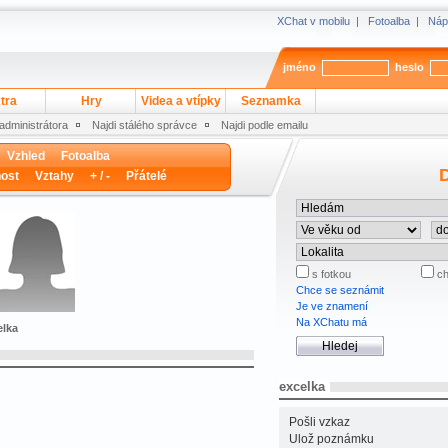
XChat v mobilu
|
Fotoalba
|
Náp
jméno
heslo
tra
Hry
Videa a vtípky
Seznamka
 administrátora
Najdi stálého správce
Najdi podle emailu
Vzhled
Fotoalba
D
ost
Vztahy
+ / -
Přátelé
s fotkou
ch
Chce se seznámit
Je ve znamení
Na XChatu má
elka
excelka
Pošli vzkaz
Ulož poznámku