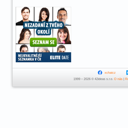
xchatcz
1999 – 2026 © 42ideas s.r.o.
O nás
|
R