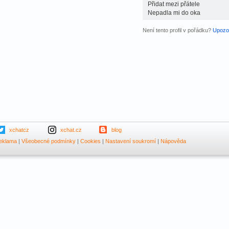
Přidat mezi přátele
Nepadla mi do oka
Není tento profil v pořádku?
Upozor
xchatcz
xchat.cz
blog
eklama
|
Všeobecné podmínky
|
Cookies
|
Nastavení soukromí
|
Nápověda