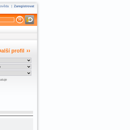
ověda
|
Zaregistrovat
alší profil
atuje