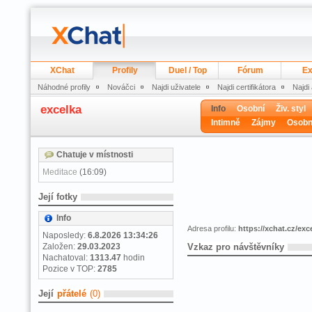
XChat
Profily
Duel / Top
Fórum
Ex
Náhodné profily
Nováčci
Najdi uživatele
Najdi certifikátora
Najdi
excelka
Info
Osobní
Živ. styl
Intimně
Zájmy
Osobn
Chatuje v místnosti
Meditace
(16:09)
Její fotky
Info
Adresa profilu:
https://xchat.cz/exc
Naposledy:
6.8.2026 13:34:26
Založen:
29.03.2023
Vzkaz pro návštěvníky
Nachatoval:
1313.47
hodin
Pozice v TOP:
2785
Její
přátelé
(0)