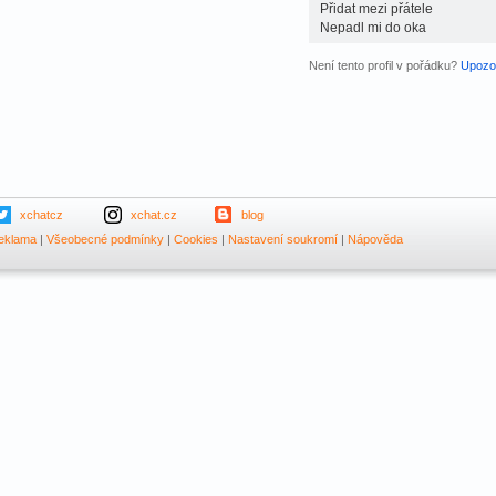
Přidat mezi přátele
Nepadl mi do oka
Není tento profil v pořádku?
Upozor
xchatcz
xchat.cz
blog
eklama
|
Všeobecné podmínky
|
Cookies
|
Nastavení soukromí
|
Nápověda