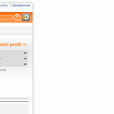
ověda
|
Zaregistrovat
alší profil
atuje