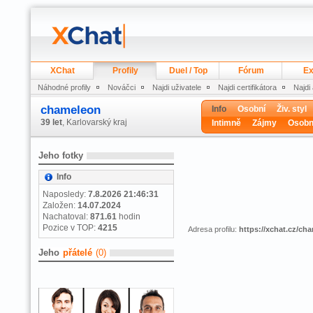
XChat
Profily
Duel / Top
Fórum
Ex
Náhodné profily
Nováčci
Najdi uživatele
Najdi certifikátora
Najdi
chameleon
Info
Osobní
Živ. styl
39 let
, Karlovarský kraj
Intimně
Zájmy
Osobn
Jeho fotky
Info
Naposledy:
7.8.2026 21:46:31
Založen:
14.07.2024
Nachatoval:
871.61
hodin
Pozice v TOP:
4215
Adresa profilu:
https://xchat.cz/ch
Jeho
přátelé
(0)