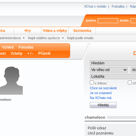
XChat v mobilu
|
Fotoalba
|
Náp
jméno
heslo
tra
Hry
Videa a vtípky
Seznamka
 administrátora
Najdi stálého správce
Najdi podle emailu
Vzhled
Fotoalba
D
ost
Vztahy
+ / -
Přátelé
s fotkou
ch
Chce se seznámit
Je ve znamení
Na XChatu má
ameleon
chameleon
Pošli vzkaz
Ulož poznámku