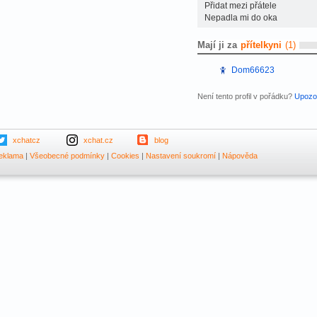
Přidat mezi přátele
Nepadla mi do oka
Mají ji za
přítelkyni
(1)
Dom66623
Není tento profil v pořádku?
Upozor
xchatcz
xchat.cz
blog
eklama
|
Všeobecné podmínky
|
Cookies
|
Nastavení soukromí
|
Nápověda