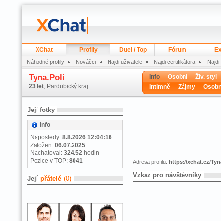
XChat
Profily
Duel / Top
Fórum
Ex
Náhodné profily
Nováčci
Najdi uživatele
Najdi certifikátora
Najdi
Tyna.Poli
Info
Osobní
Živ. styl
23 let
, Pardubický kraj
Intimně
Zájmy
Osobn
Její fotky
Info
Naposledy:
8.8.2026 12:04:16
Založen:
06.07.2025
Nachatoval:
324.52
hodin
Pozice v TOP:
8041
Adresa profilu:
https://xchat.cz/Tyn
Vzkaz pro návštěvníky
Její
přátelé
(0)