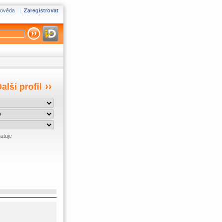
ověda
|
Zaregistrovat
alší profil
atuje