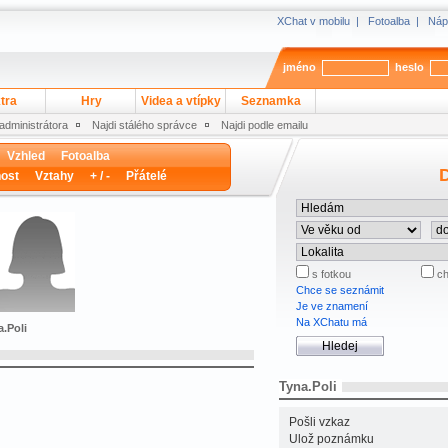
XChat v mobilu
|
Fotoalba
|
Náp
jméno
heslo
tra
Hry
Videa a vtípky
Seznamka
 administrátora
Najdi stálého správce
Najdi podle emailu
Vzhled
Fotoalba
D
ost
Vztahy
+ / -
Přátelé
s fotkou
ch
Chce se seznámit
Je ve znamení
Na XChatu má
a.Poli
Tyna.Poli
Pošli vzkaz
Ulož poznámku