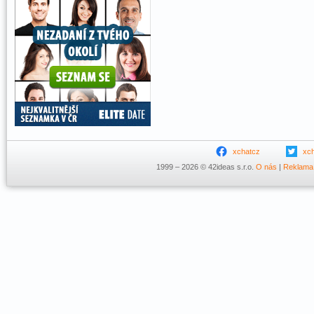
xchatcz
xc
1999 – 2026 © 42ideas s.r.o.
O nás
|
Reklama