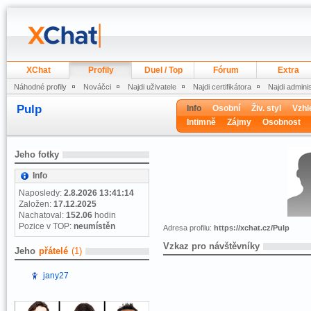
XChat
Profily
Duel / Top
Fórum
Extra
Náhodné profily
Nováčci
Najdi uživatele
Najdi certifikátora
Najdi admini
Pulp
Info
Osobní
Živ. styl
Vzhl
Intimně
Zájmy
Osobnost
Jeho fotky
Info
Naposledy:
2.8.2026 13:41:14
Založen:
17.12.2025
Nachatoval:
152.06
hodin
Pozice v TOP:
neumístěn
Adresa profilu:
https://xchat.cz/Pulp
Vzkaz pro návštěvníky
Jeho
přátelé
(1)
jany27