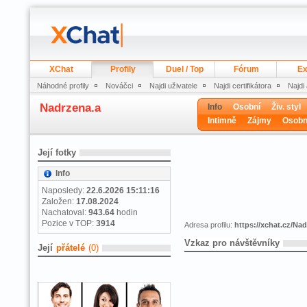
XChat
Profily
Duel / Top
Fórum
Ex
Náhodné profily
Nováčci
Najdi uživatele
Najdi certifikátora
Najdi
Nadrzena.a
Info
Osobní
Živ. styl
Intimně
Zájmy
Osobn
Její fotky
Info
Naposledy:
22.6.2026 15:11:16
Založen:
17.08.2024
Nachatoval:
943.64
hodin
Pozice v TOP:
3914
Adresa profilu:
https://xchat.cz/Na
Vzkaz pro návštěvníky
Její
přátelé
(0)