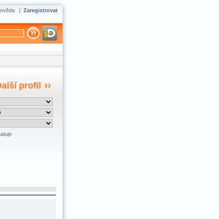
ověda
|
Zaregistrovat
alší profil
atuje