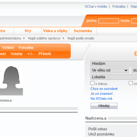
XChat v mobilu
|
Fotoalba
|
Náp
jméno
heslo
tra
Hry
Videa a vtípky
Seznamka
 administrátora
Najdi stálého správce
Najdi podle emailu
Vzhled
Fotoalba
D
ost
Vztahy
+ / -
Přátelé
s fotkou
ch
Chce se seznámit
Je ve znamení
Na XChatu má
drzena.a
Nadrzena.a
Pošli vzkaz
Ulož poznámku