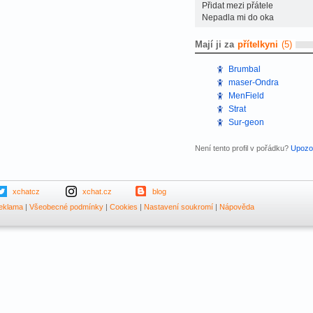
Přidat mezi přátele
Nepadla mi do oka
Mají ji za
přítelkyni
(5)
Brumbal
maser-Ondra
MenField
Strat
Sur-geon
Není tento profil v pořádku?
Upozor
xchatcz
xchat.cz
blog
eklama
|
Všeobecné podmínky
|
Cookies
|
Nastavení soukromí
|
Nápověda