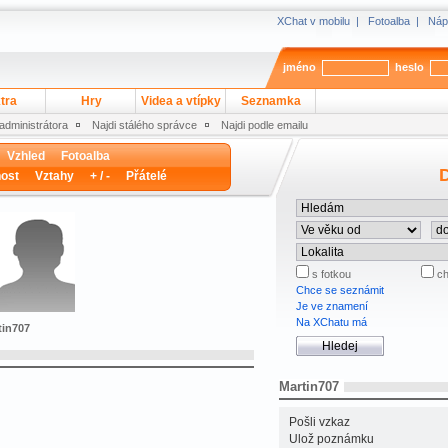
XChat v mobilu
|
Fotoalba
|
Náp
jméno
heslo
tra
Hry
Videa a vtípky
Seznamka
 administrátora
Najdi stálého správce
Najdi podle emailu
Vzhled
Fotoalba
D
ost
Vztahy
+ / -
Přátelé
s fotkou
ch
Chce se seznámit
Je ve znamení
Na XChatu má
tin707
Martin707
Pošli vzkaz
Ulož poznámku