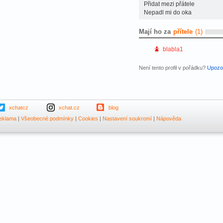
Přidat mezi přátele
Nepadl mi do oka
Mají ho za
přítele
(1)
blabla1
Není tento profil v pořádku?
Upozor
xchatcz
xchat.cz
blog
eklama
|
Všeobecné podmínky
|
Cookies
|
Nastavení soukromí
|
Nápověda