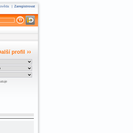
ověda
|
Zaregistrovat
alší profil
atuje