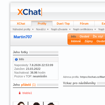
XChat
Profily
Duel / Top
Fórum
Ex
Náhodné profily
Nováčci
Najdi uživatele
Najdi certifikátora
Najdi
Martin707
Info
Osobní
Živ. styl
Intimně
Zájmy
Osobn
Jeho fotky
Info
Naposledy:
7.8.2026 22:53:09
Založen:
23.03.2022
Nachatoval:
36.96
hodin
Pozice v TOP:
neumístěn
Adresa profilu:
https://xchat.cz/Mar
Vzkaz pro návštěvníky
Jeho
přátelé
(1)
blabla1