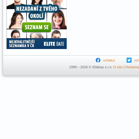
xchatcz
xc
1999 – 2026 © 42ideas s.r.o.
O nás
|
Reklama