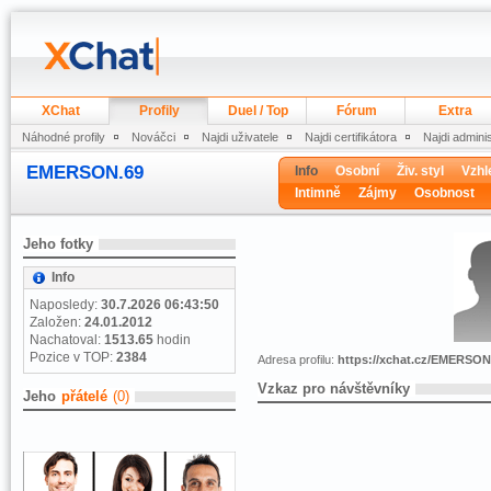
XChat
Profily
Duel / Top
Fórum
Extra
Náhodné profily
Nováčci
Najdi uživatele
Najdi certifikátora
Najdi admini
EMERSON.69
Info
Osobní
Živ. styl
Vzhl
Intimně
Zájmy
Osobnost
Jeho fotky
Info
Naposledy:
30.7.2026 06:43:50
Založen:
24.01.2012
Nachatoval:
1513.65
hodin
Pozice v TOP:
2384
Adresa profilu:
https://xchat.cz/EMERSON
Vzkaz pro návštěvníky
Jeho
přátelé
(0)