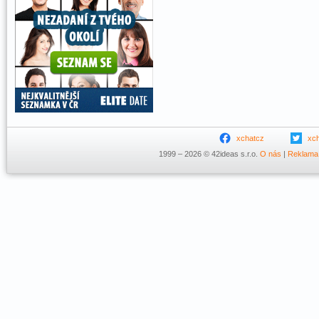
xchatcz
xc
1999 – 2026 © 42ideas s.r.o.
O nás
|
Reklama