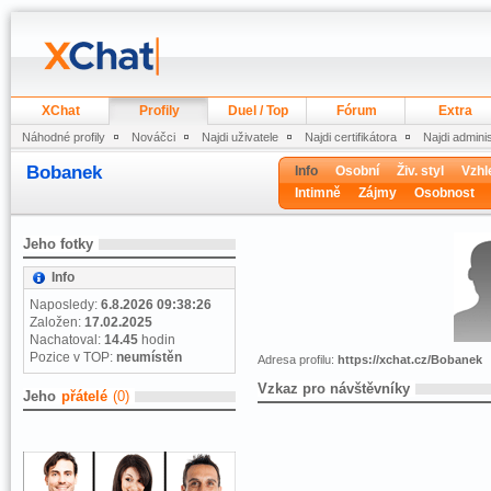
XChat
Profily
Duel / Top
Fórum
Extra
Náhodné profily
Nováčci
Najdi uživatele
Najdi certifikátora
Najdi admini
Bobanek
Info
Osobní
Živ. styl
Vzhl
Intimně
Zájmy
Osobnost
Jeho fotky
Info
Naposledy:
6.8.2026 09:38:26
Založen:
17.02.2025
Nachatoval:
14.45
hodin
Pozice v TOP:
neumístěn
Adresa profilu:
https://xchat.cz/Bobanek
Vzkaz pro návštěvníky
Jeho
přátelé
(0)