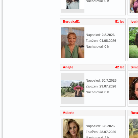
Nachatoval:
0 h
Beruska51
51 let
ivet
Naposled:
2.8.2026
Založen:
01.08.2026
Nachatoval:
0 h
Anajte
42 let
Sim
Naposled:
30.7.2026
Založen:
29.07.2026
Nachatoval:
0 h
Vallerie
Ros
Naposled:
6.8.2026
Založen:
28.07.2026
Nachatoval:
4 h