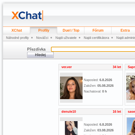
XChat
Profily
Duel / Top
Fórum
Extra
Náhodné profily
Nováčci
Najdi uživatele
Najdi certifikátora
Najdi admini
Přezdívka
ver.ver
34 let
Sap
Naposled:
6.8.2026
Založen:
05.08.2026
Nachatoval:
0 h
denule10
16 let
sase
Naposled:
6.8.2026
Založen:
03.08.2026