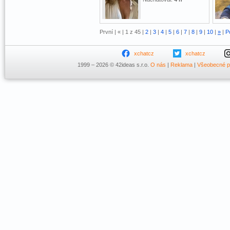
První |
«
| 1 z 45 |
2
|
3
|
4
|
5
|
6
|
7
|
8
|
9
|
10
|
»
|
P
xchatcz
xchatcz
1999 – 2026 © 42ideas s.r.o.
O nás
|
Reklama
|
Všeobecné 