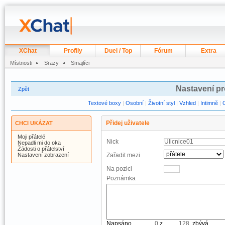
XChat
Profily
Duel / Top
Fórum
Extra
Místnosti
Srazy
Smajlíci
Nastavení pr
Zpět
Textové boxy
|
Osobní
|
Životní styl
|
Vzhled
|
Intimně
|
Přidej uživatele
CHCI UKÁZAT
Moji přátelé
Nick
Nepadli mi do oka
Žádosti o přátelství
Nastavení zobrazení
Zařadit mezi
Na pozici
Poznámka
Napsáno
z
, zbývá