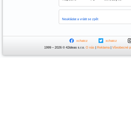
Neukládat a vrátit se zpět
xchatcz
xchatcz
1999 – 2026 © 42ideas s.r.o.
O nás
|
Reklama
|
Všeobecné 