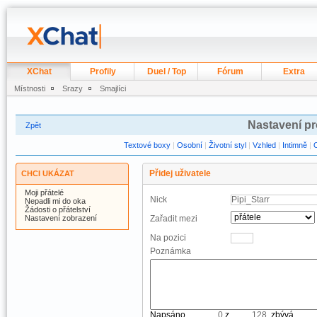
XChat
Profily
Duel / Top
Fórum
Extra
Místnosti
Srazy
Smajlíci
Nastavení pr
Zpět
Textové boxy
|
Osobní
|
Životní styl
|
Vzhled
|
Intimně
|
Přidej uživatele
CHCI UKÁZAT
Moji přátelé
Nick
Nepadli mi do oka
Žádosti o přátelství
Nastavení zobrazení
Zařadit mezi
Na pozici
Poznámka
Napsáno
z
, zbývá