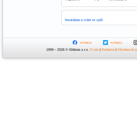
Neukládat a vrátit se zpět
xchatcz
xchatcz
1999 – 2026 © 42ideas s.r.o.
O nás
|
Reklama
|
Všeobecné 