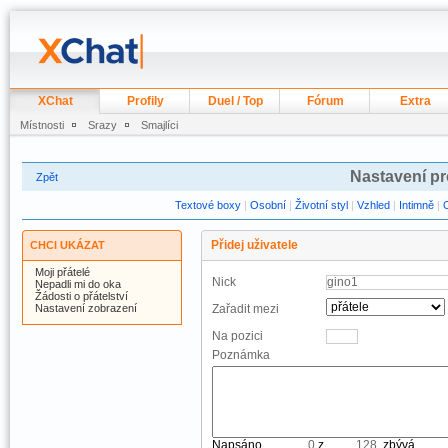
XChat
Profily
Duel / Top
Fórum
Extra
Místnosti
Srazy
Smajlíci
Nastavení pr
Zpět
Textové boxy
|
Osobní
|
Životní styl
|
Vzhled
|
Intimně
|
Přidej uživatele
CHCI UKÁZAT
Moji přátelé
Nick
Nepadli mi do oka
Žádosti o přátelství
Nastavení zobrazení
Zařadit mezi
Na pozici
Poznámka
Napsáno
z
, zbývá