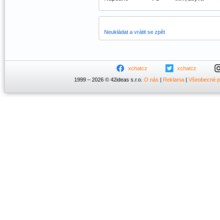
Neukládat a vrátit se zpět
xchatcz
xchatcz
1999 – 2026 © 42ideas s.r.o.
O nás
|
Reklama
|
Všeobecné 