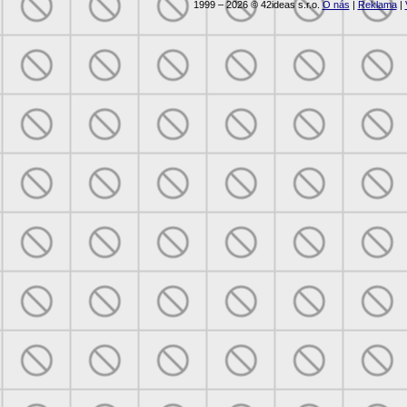
1999 – 2026 © 42ideas s.r.o.
O nás
|
Reklama
|