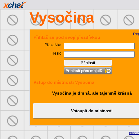
Vysočina
Reg
Přihlaš se pod svojí přezdívkou
Přezdívka:
Heslo:
Vstup do místnosti Vysočina
Vysočina je drsná, ale tajemně krásná
xchat