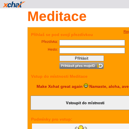
Meditace
Reg
Přihlaš se pod svojí přezdívkou
Přezdívka:
Heslo:
Vstup do místnosti Meditace
Make Xchat great again
Namaste, aloha, av
Podmínky pro vstup: