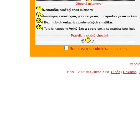
------------------------------------------------
-------------------------------------------
-----------------------------------------
Obecná ustanovení
-----------------------------------
Nenarušuj
zaběhlý chod místnosti.
Nevstupuj s
urážlivým, pohoršujícím, či napodobujícím
nickem.
Bez hrubých
vulgarit
a přebytečných
smajlíků
.
Toto je kategorie
Volný čas a sport
, sex a seznamka jsou jinde.
-------------------------------------
Pravidla a slušné chování
-------------------------------
------------------------------------------------
-------------------------------------------
Souhlasím s podmínkami místnosti
xchat
1999 – 2026 © 42ideas s.r.o.
O nás
|
Reklama
|