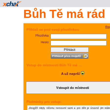
Bůh Tě má rád
Reg
Přihlaš se pod svojí přezdívkou
Přezdívka:
Heslo:
Vstup do místnosti Bůh Tě má …
A už neprší
Podmínky pro vstup:
„Dospělí nikdy ničemu nerozumí sami a pro děti je únavné jim stál