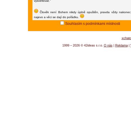
vysvětlovat.“
Člověk není Bohem nikdy úplně opuštěn, pravda vždy nakonec
najevo a věci se dají do pořádku.
Souhlasím s podmínkami místnosti
xchat
1999 – 2026 © 42ideas s.r.o.
O nás
|
Reklama
|