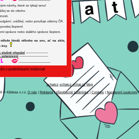
----------------------------------
mi návrhy, které se týkají sexu!
žej se do nikoho.
nosti.
 vulgární, urážlivý, nebo porušuje zákony ČR.
dpovidej šeptem!
ni správce nebo stálého správce šeptem.
 někdo hledá někoho na sex, ať na sklo,
 key.
a slušné chování
------------------------
 ustanovení
-------------------------------
----------------------------------
ím s podmínkami místnosti
xchatcz
xchatcz
xchat.cz
blog
6 © 42ideas s.r.o.
O nás
|
Reklama
|
Všeobecné podmínky
|
Cookies
|
Nastavení soukromí