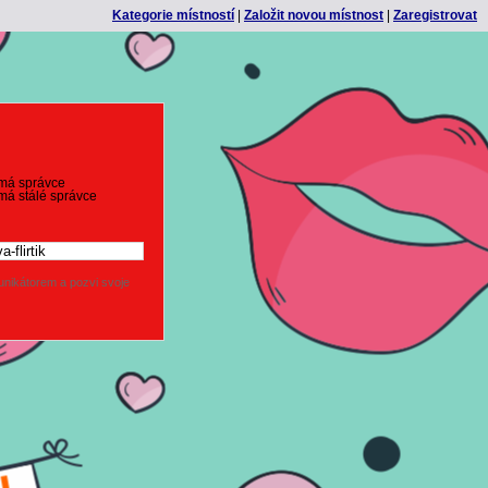
Kategorie místností
|
Založit novou místnost
|
Zaregistrovat
emá správce
má stálé správce
nikátorem a pozvi svoje