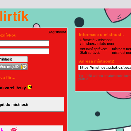
irtík
Registrovat
Informace o místnosti:
řezdívkou
Uživatelé v místnosti:
v místnosti nikdo není
Aktuální správce:
místnost n
Stálí správci:
místnost ne
Adresa místnosti:
Tip:
Pošli adresu emailem nebo komu
va flir…
přátele
e akvarel lásky