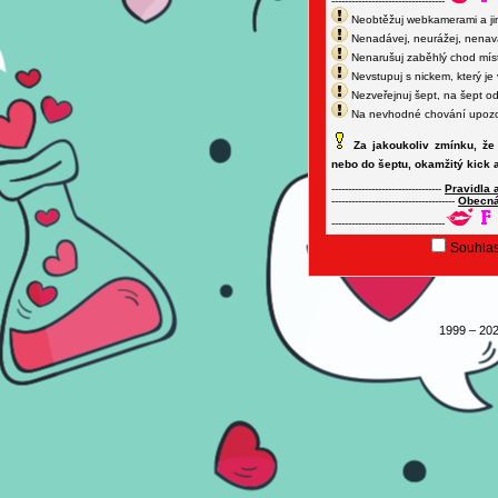
----------------------------------
Neobtěžuj webkamerami a jiný
Nenadávej, neurážej, nenavá
Nenarušuj zaběhlý chod míst
Nevstupuj s nickem, který je
Nezveřejnuj šept, na šept o
Na nevhodné chování upozor
Za jakoukoliv zmínku, že
nebo do šeptu, okamžitý kick a
---------------------------------
Pravidla 
-------------------------------------
Obecná
----------------------------------
Souhlas
1999 – 202