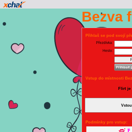
Bezva fl
Přihlaš se pod svojí p
Přezdívka:
Heslo:
Vstup do místnosti Bez
Flirt j
Podmínky pro vstup: