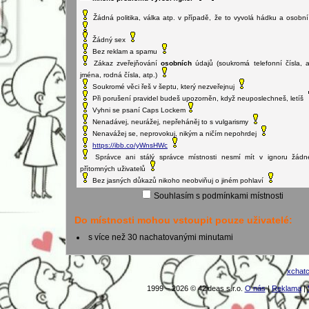
Žádný sex
Bez reklam a spamu
Zákaz zveřejňování
osobních
údajů (soukromá telefonní čísla, a
jména, rodná čísla, atp.)
Soukromé věci řeš v šeptu, který nezveřejnuj
Při porušení pravidel budeš upozorněn, když neuposlechneš, letíš
Vyhni se psaní Caps Lockem
Nenadávej, neurážej, nepřeháněj to s vulgarismy
Nenavážej se, neprovokuj, nikým a ničím nepohrdej
https://ibb.co/yWnsHWc
Správce ani stálý správce místnosti nesmí mít v ignoru žád
přítomných uživatelů
Bez jasných důkazů nikoho neobviňuj o jiném pohlaví
Souhlasím s podmínkami místnosti
Do místnosti mohou vstoupit pouze uživatelé:
s více než 30 nachatovanými minutami
xchat
1999 – 2026 © 42ideas s.r.o.
O nás
|
Reklama
|