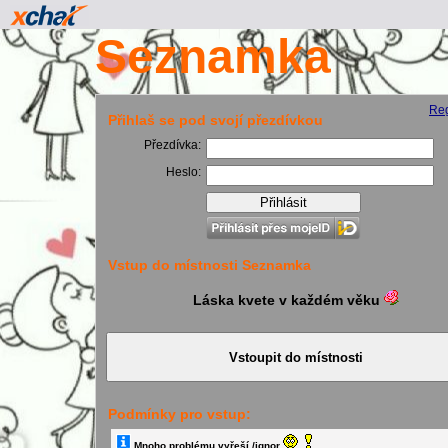
Seznamka
Reg
Přihlaš se pod svojí přezdívkou
Přezdívka:
Heslo:
Vstup do místnosti Seznamka
Láska kvete v každém věku
Podmínky pro vstup:
Mnoho problému vyřeší /ignor