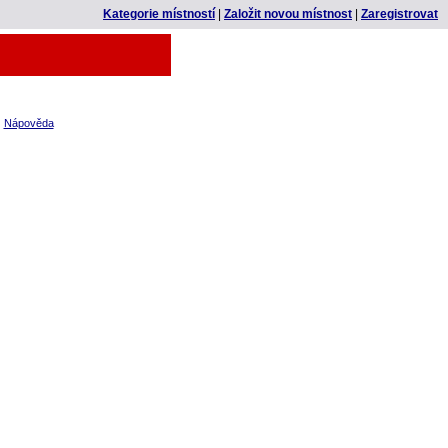
Kategorie místností
|
Založit novou místnost
|
Zaregistrovat
|
Nápověda