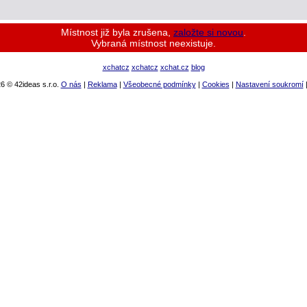
Místnost již byla zrušena,
založte si novou
.
Vybraná místnost neexistuje.
xchatcz
xchatcz
xchat.cz
blog
6 © 42ideas s.r.o.
O nás
|
Reklama
|
Všeobecné podmínky
|
Cookies
|
Nastavení soukromí