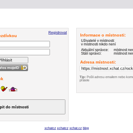
Registrovat
Informace o místnosti:
řezdívkou
Uživatelé v místnosti:
v místnosti nikdo není
Aktuální správce:
místnost n
Stálí správci:
místnost ne
Adresa místnosti:
Tip:
Pošli adresu emailem nebo komu
ck
přátele
xchatcz
xchatcz
xchat.cz
blog