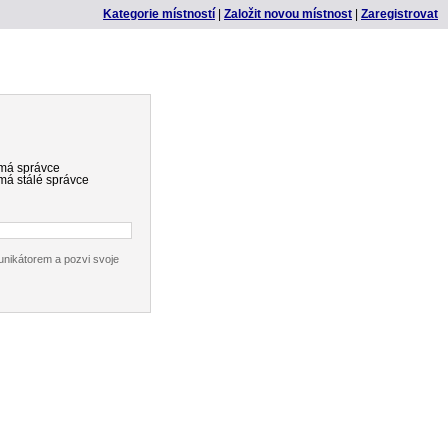
Kategorie místností
|
Založit novou místnost
|
Zaregistrovat
emá správce
má stálé správce
nikátorem a pozvi svoje