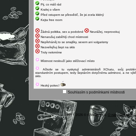
Pij, co máš rád
Krafej o všem
Před vstupem se přesvědč, že jsi zcela klidný
Kejta free room
Žádná politika, sex a podobné
Neurážej, neprovokuj
Nenarušuj zaběhlý chod místnosti
Nepřeháněj to se smajlíky, sexem ani vulgarismy
Nezveřejňuj šept na sklo
Troly nekrmíme
Místnost neslouží jako stěžovací místo
Ačkoliv se tu vyskytují administrátoři XChatu, svůj probl
standardním postupem, tedy šeptáním dotyčnému adminovi, a ne výkř
sklo.
Hezký pokec!
Souhlasím s podmínkami místnosti
xchat
1999 – 2026 © 42ideas s.r.o.
O nás
|
Reklama
|