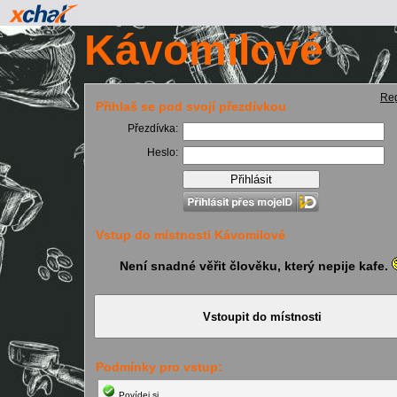
Kávomilové
Reg
Přihlaš se pod svojí přezdívkou
Přezdívka:
Heslo:
Vstup do místnosti Kávomilové
Není snadné věřit člověku, který nepije kafe.
Podmínky pro vstup:
Povídej si