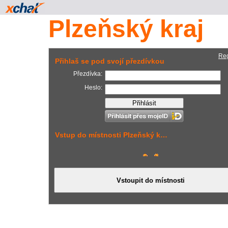
Plzeňský kraj
Reg
Přihlaš se pod svojí přezdívkou
Přezdívka:
Heslo:
Vstup do místnosti Plzeňský k…
xchat