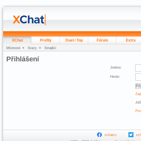
XChat
Profily
Duel / Top
Fórum
Extra
Místnosti
Srazy
Smajlíci
Přihlášení
Jméno:
Heslo:
Zap
Ješ
Pro
xchatcz
xc