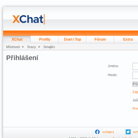
XChat
Profily
Duel / Top
Fórum
Extra
Místnosti
Srazy
Smajlíci
Přihlášení
Jméno:
Heslo:
Zap
Ješ
Pro
xchatcz
xc