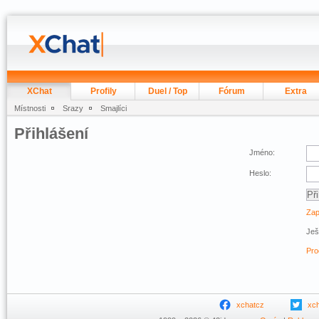
XChat
Profily
Duel / Top
Fórum
Extra
Místnosti
Srazy
Smajlíci
Přihlášení
Jméno:
Heslo:
Zap
Ješ
Pro
xchatcz
xc