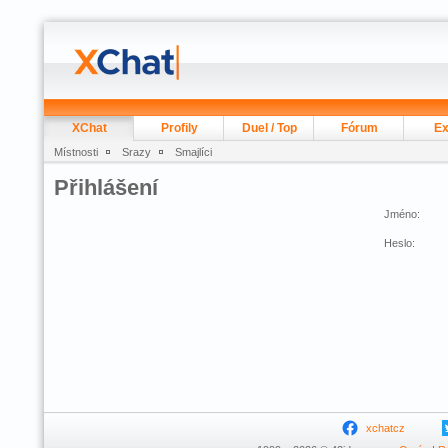
XChat
Profily
Duel / Top
Fórum
Ex
Místnosti
Srazy
Smajlíci
Přihlášení
Jméno:
Heslo:
xchatcz