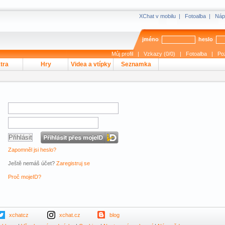
XChat v mobilu
|
Fotoalba
|
Náp
jméno
heslo
Můj profil
|
Vzkazy (0/0)
|
Fotoalba
|
Po
tra
Hry
Videa a vtípky
Seznamka
Zapomněl jsi heslo?
Ještě nemáš účet?
Zaregistruj se
Proč mojeID?
xchatcz
xchat.cz
blog