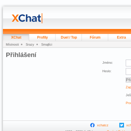
XChat
Profily
Duel / Top
Fórum
Extra
Místnosti
Srazy
Smajlíci
Přihlášení
Jméno:
Heslo:
Zap
Ješ
Pro
xchatcz
xc